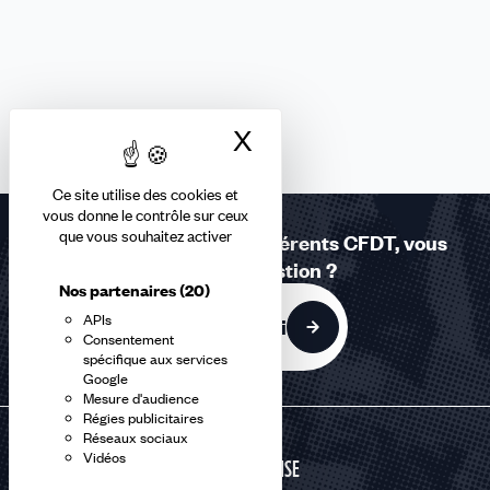
X
Masquer le bandea
Ce site utilise des cookies et
vous donne le contrôle sur ceux
que vous souhaitez activer
Réponses à la carte - Adhérents CFDT, vous
avez une question ?
Nos partenaires
(20)
APIs
C'est par ici
Consentement
spécifique aux services
Google
Mesure d'audience
Régies publicitaires
Réseaux sociaux
Vidéos
DÉFENSE