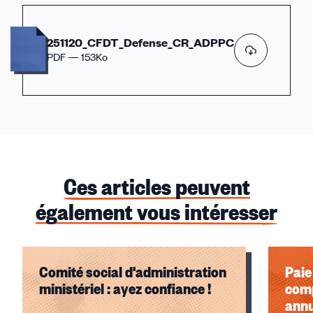
251120_CFDT_Defense_CR_ADPPC
PDF — 153Ko
Ces articles peuvent
également vous intéresser
Comité social d'administration
Paie
ministériel : ayez confiance !
comp
annu