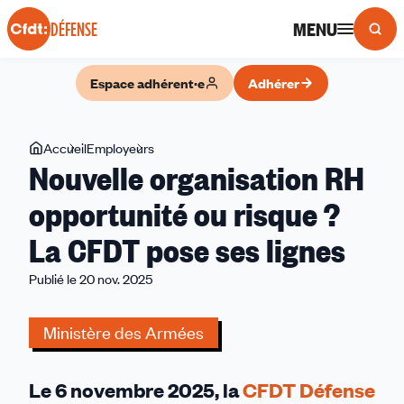
Panneau de gestion des cookies
MENU
DÉFENSE
Espace adhérent·e
Adhérer
Vous
Accueil
Employeurs
Nouvelle
Nouvelle organisation RH
êtes
organisation
ici
RH
opportunité ou risque ?
opportunité
La CFDT pose ses lignes
ou
risque
Publié le 20 nov. 2025
?
La
Ministère des Armées
CFDT
pose
ses
Le 6 novembre 2025, la
CFDT Défense
lignes