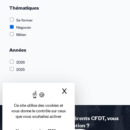
Thématiques
Se former
Négocier
Militer
Années
2026
2025
Aucun résultat
X
Masquer le bandea
Ce site utilise des cookies et
vous donne le contrôle sur ceux
que vous souhaitez activer
Réponses à la carte - Adhérents CFDT, vous
avez une question ?