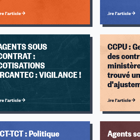
re l'article
Lire l'article
AGENTS SOUS
CCPU : Ge
CONTRAT :
des contr
COTISATIONS
ministère
IRCANTEC : VIGILANCE !
trouvé un
d'ajuste
re l'article
Lire l'article
ICT-TCT : Politique
Agents so