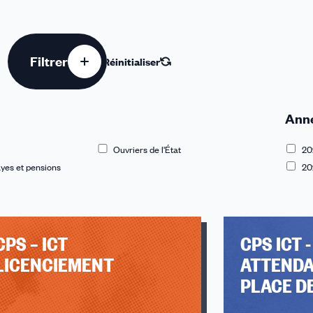
Filtrer
Réinitialiser
Ann
Ouvriers de l'État
20
yes et pensions
20
CPS – ICT
CPS ICT -
LICENCIEMENT
ATTENDA
PLACE D