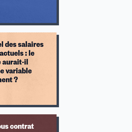
l des salaires
actuels : le
 aurait-il
e variable
ment ?
us contrat