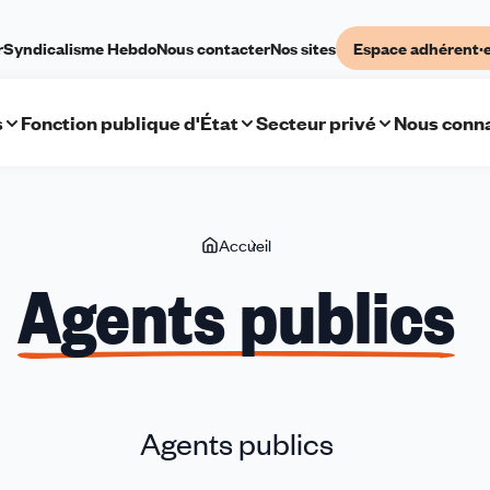
r
Syndicalisme Hebdo
Nous contacter
Nos sites
Espace adhérent·
s
Fonction publique d'État
Secteur privé
Nous conna
Vous
Accueil
Agents
êtes
publics
Agents publics
ici
Agents publics