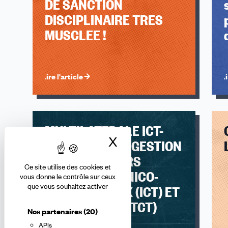
DE SANCTION
DISCIPLINAIRE TRES
MUSCLEE !
Lire l'article
Li
MULTILATERALE ICT-
X
Masquer le bandea
TCT : BILAN DE GESTION
DES INGENIEURS
Ce site utilise des cookies et
CADRES TECHNICO-
vous donne le contrôle sur ceux
que vous souhaitez activer
COMMERCIAUX (ICT) ET
TECHNICIENS (TCT)
Nos partenaires
(20)
APIs