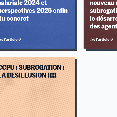
salariale 2024 et
nouveau r
perspectives 2025 enfin
subrogati
du concret
le désarro
des agent
re l'article
Lire l'article
CCPU : SUBROGATION :
u des cookies
LA DESILLUSION !!!!!