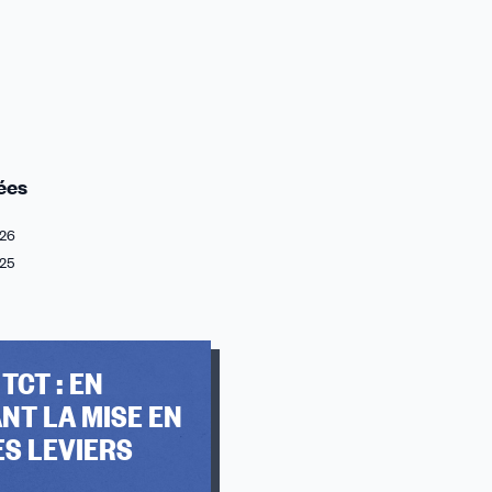
ées
26
25
 TCT : EN
NT LA MISE EN
ES LEVIERS