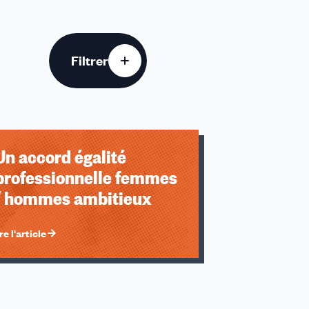
Filtrer
u des cookies
Ann
20
Un accord égalité
20
professionnelle femmes
/ hommes ambitieux
re l'article