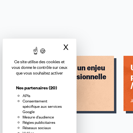
X
Masquer le bandea
Thématiques
Ce site utilise des cookies et
Égalité professionnelle
La parentalité - un enjeu
vous donne le contrôle sur ceux
que vous souhaitez activer
d'égalité professionnelle
Nos partenaires
(20)
APIs
Lire l'article
Li
Consentement
spécifique aux services
Google
Mesure d'audience
Régies publicitaires
Réseaux sociaux