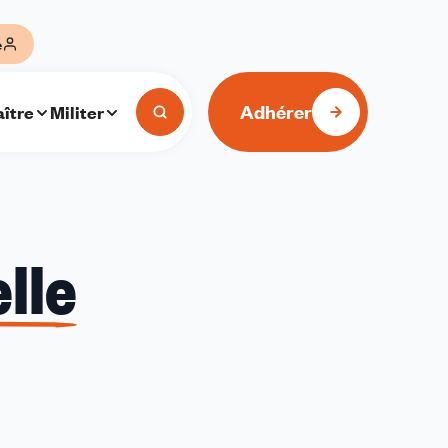
e
Adhérer
ître
Militer
lle