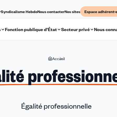
r
Syndicalisme Hebdo
Nous contacter
Nos sites
Espace adhérent·
s
Fonction publique d'État
Secteur privé
Nous conna
Vous
Accueil
Égalité
êtes
professionnelle
lité professionne
ici
Égalité professionnelle