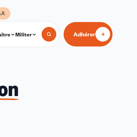
e
Adhérer
ître
Militer
ion