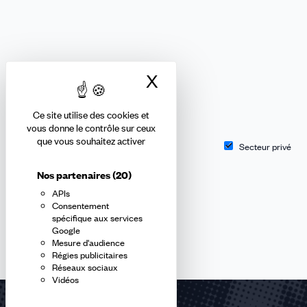
X
Masquer le bandea
Thématiques
Ce site utilise des cookies et
vous donne le contrôle sur ceux
que vous souhaitez activer
Secteur public
Secteur privé
Nos partenaires
(20)
APIs
Consentement
spécifique aux services
Aucun résultat
Google
Mesure d'audience
Régies publicitaires
Réseaux sociaux
Vidéos