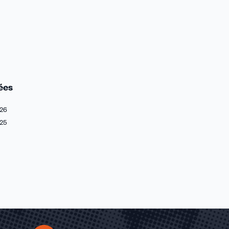
ées
26
25