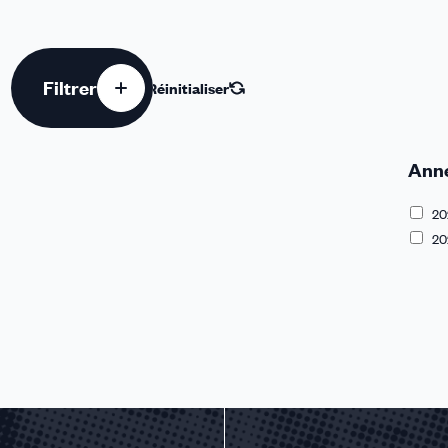
Filtrer
Réinitialiser
u des cookies
Ann
20
20