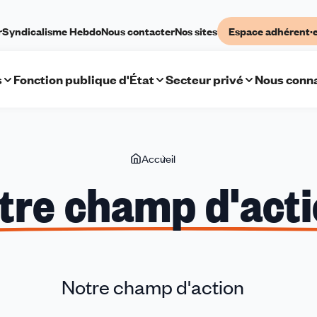
r
Syndicalisme Hebdo
Nous contacter
Nos sites
Espace adhérent·
s
Fonction publique d'État
Secteur privé
Nous conna
Vous
Accueil
Notre
êtes
champ
tre champ d'act
ici
d'action
Notre champ d'action