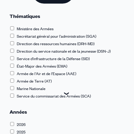
Thématiques
Ministère des Armées
Secrétariat général pour l'administration (SGA)
Direction des ressources humaines (DRH-MD)
Direction du service nationale et de la jeunesse (DSN-J)
Service d'infrastructure de la Défense (SID)
État-Major des Armées (EMA)
Armée de l'Air et de l'Espace (AAE)
Armée de Terre (AT)
Marine Nationale
Service du commissariat des Armées (SCA)
Service de l'énergie opérationnelle (SEO)
Années
Service industriel de l'Aéronautique (SIAé)
Service interarmées des munitions (SIMu)
2026
Service de santé des armées (SSA)
2025
Commissariat au numérique de défense (CND)