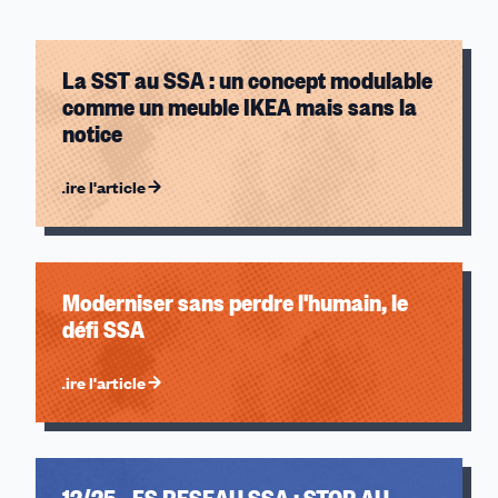
Direction générale de l'Armement (DGA)
Établissements publics à caractère administratifs (EPA)
La SST au SSA : un concept modulable
Action Sociale des Armées (SCN ASA)
comme un meuble IKEA mais sans la
Gendarmerie
notice
Lire l'article
Moderniser sans perdre l'humain, le
défi SSA
Lire l'article