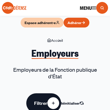
Panneau de gestion des cookies
MENU
DÉFENSE
Espace adhérent·e
Adhérer
Vous
Accueil
Employeurs
êtes
Employeurs
ici
Employeurs de la Fonction publique
d'État
Filtrer
Réinitialiser