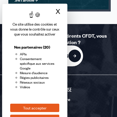
Lire l'article
X
Masquer le bandea
Ce site utilise des cookies et
vous donne le contrôle sur ceux
que vous souhaitez activer
Réponses à la carte - Adhérents CFDT, vous
avez une question ?
Nos partenaires
(20)
APIs
C'est par ici
Consentement
spécifique aux services
Google
Mesure d'audience
Régies publicitaires
Réseaux sociaux
Vidéos
DÉFENSE
Nous suivre
Tout accepter