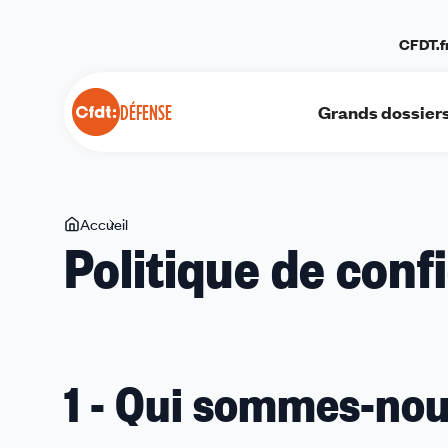
Panneau de gestion des cookies
CFDT.f
Grands dossier
DÉFENSE
Vous
Accueil
Politique
Politique de confi
êtes
de
ici
confidentialité
1 - Qui sommes-nou