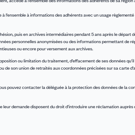
ment, accède à l’ensemble des informations des adhérents de sa région
 à l’ensemble à informations des adhérents avec un usage règlementé (1
ésion, puis en archives intermédiaires pendant 5 ans après le départ d
onnées personnelles anonymisées ou des informations permettant de r
tentieuses ou encore pour versement aux archives.
opposition ou limitation du traitement, d’effacement de ses données qu’il
u de son union de retraités aux coordonnées précisées sur sa carte d’
 vous pouvez contacter la déléguée à la protection des données de la co
de leur demande disposent du droit d’introduire une réclamation auprès