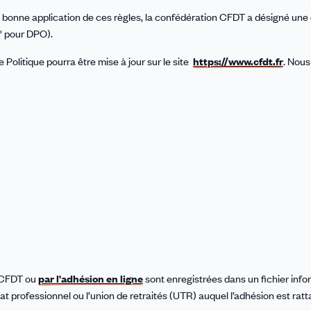
 la bonne application de ces règles, la confédération CFDT a désigné une
" pour DPO).
e Politique pourra être mise à jour sur le site
https://www.cfdt.fr
. Nous
a CFDT ou
par l'adhésion en ligne
sont enregistrées dans un fichier info
cat professionnel ou l’union de retraités (UTR) auquel l’adhésion est rat