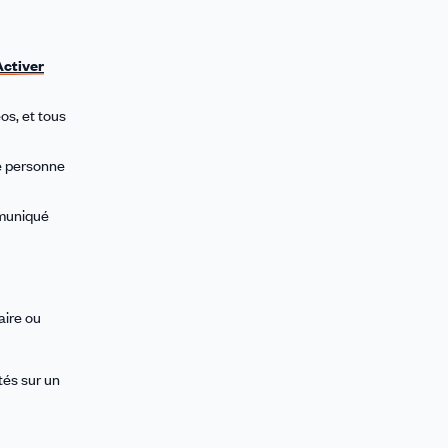
Activer
os, et tous
ne personne
mmuniqué
aire ou
tés sur un