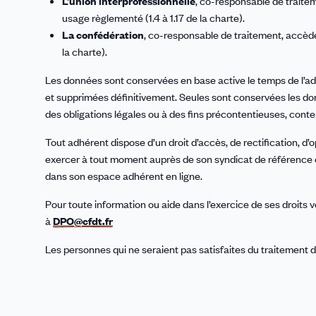
L’union interprofessionnelle
, co-responsable de traite
usage règlementé (1.4 à 1.17 de la charte).
La confédération
, co-responsable de traitement, accède
la charte).
Les données sont conservées en base active le temps de l’adh
et supprimées définitivement. Seules sont conservées les d
des obligations légales ou à des fins précontentieuses, con
Tout adhérent dispose d’un droit d’accès, de rectification, d’
exercer à tout moment auprès de son syndicat de référence o
dans son espace adhérent en ligne.
Pour toute information ou aide dans l’exercice de ses droits
à
DPO@cfdt.fr
Les personnes qui ne seraient pas satisfaites du traitement 