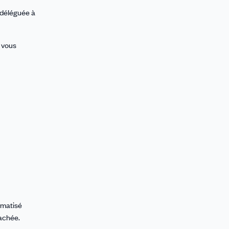
 déléguée à
 vous
rmatisé
tachée.