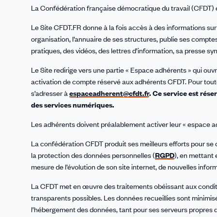
La Confédération française démocratique du travail (CFDT) est
Le Site CFDT.FR donne à la fois accès à des informations s
organisation, l’annuaire de ses structures, publie ses comptes,
pratiques, des vidéos, des lettres d’information, sa presse s
Le Site redirige vers une partie « Espace adhérents » qui ou
activation de compte réservé aux adhérents CFDT. Pour tout
s’adresser à
espaceadherent@cfdt.fr
.
Ce service est rése
des services numériques.
Les adhérents doivent préalablement activer leur « espace a
La confédération CFDT produit ses meilleurs efforts pour se
la protection des données personnelles (
RGPD
), en mettant
mesure de l’évolution de son site internet, de nouvelles info
La CFDT met en œuvre des traitements obéissant aux condition
transparents possibles. Les données recueillies sont minimisé
l’hébergement des données, tant pour ses serveurs propres q