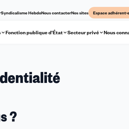
r
Syndicalisme Hebdo
Nous contacter
Nos sites
Espace adhérent·
s
Fonction publique d'État
Secteur privé
Nous conna
dentialité
s ?