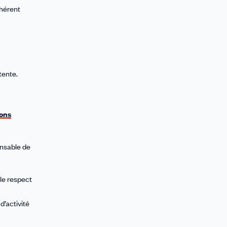
dhérent
tente.
ions
onsable de
le respect
’activité