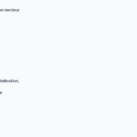
un secteur
édération.
re