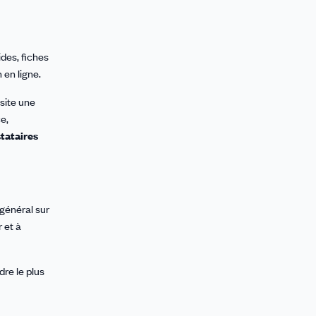
ides, fiches
 en ligne.
site une
e,
tataires
général sur
 et à
re le plus