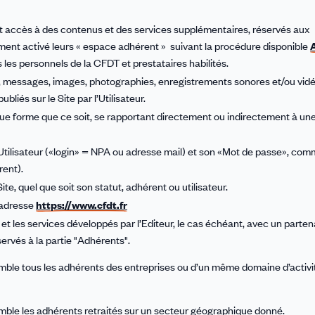
ont accès à des contenus et des services supplémentaires, réservés aux
ment activé leurs « espace adhérent » suivant la procédure disponible
us les personnels de la CFDT et prestataires habilités.
, messages, images, photographies, enregistrements sonores et/ou vidé
liés sur le Site par l’Utilisateur.
que forme que ce soit, se rapportant directement ou indirectement à u
 l’Utilisateur («login» = NPA ou adresse mail) et son «Mot de passe», co
rent).
te, quel que soit son statut, adhérent ou utilisateur.
l’adresse
https://www.cfdt.fr
et les services développés par l’Editeur, le cas échéant, avec un parten
servés à la partie "Adhérents".
mble tous les adhérents des entreprises ou d’un même domaine d’activi
mble les adhérents retraités sur un secteur géographique donné.