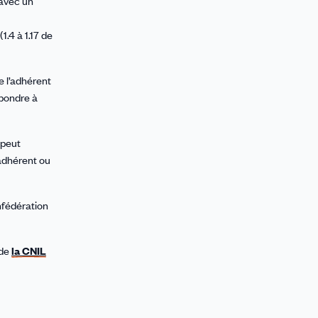
 avec un
.4 à 1.17 de
e l’adhérent
épondre à
 peut
adhérent ou
nfédération
 de
la CNIL