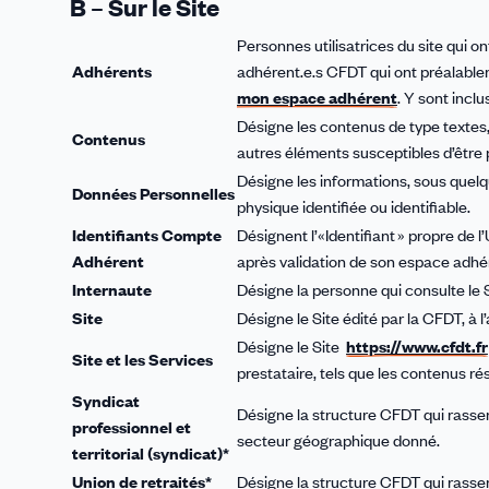
B – Sur le Site
Personnes utilisatrices du site qui 
Adhérents
adhérent.e.s CFDT qui ont préalable
mon espace adhérent
. Y sont incl
Désigne les contenus de type textes
Contenus
autres éléments susceptibles d’être pub
Désigne les informations, sous quel
Données Personnelles
physique identifiée ou identifiable.
Identifiants Compte
Désignent l’«Identifiant » propre de
Adhérent
après validation de son espace adhé
Internaute
Désigne la personne qui consulte le Si
Site
Désigne le Site édité par la CFDT, à 
Désigne le Site
https://www.cfdt.fr
Site et les Services
prestataire, tels que les contenus ré
Syndicat
Désigne la structure CFDT qui rasse
professionnel et
secteur géographique donné.
territorial (syndicat)*
Union de retraités*
Désigne la structure CFDT qui rasse