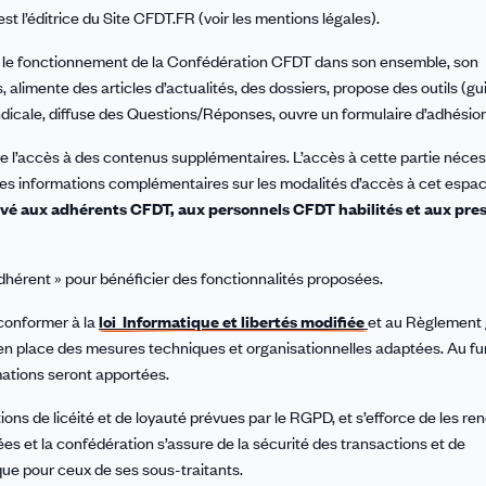
 l’éditrice du Site CFDT.FR (voir les mentions légales).
ur le fonctionnement de la Confédération CFDT dans son ensemble, son
 alimente des articles d’actualités, des dossiers, propose des outils (gu
yndicale, diffuse des Questions/Réponses, ouvre un formulaire d’adhésion
vre l’accès à des contenus supplémentaires. L’accès à cette partie néces
es informations complémentaires sur les modalités d’accès à cet espac
rvé aux adhérents CFDT, aux personnels CFDT habilités et aux pres
dhérent » pour bénéficier des fonctionnalités proposées.
 conformer à la
loi Informatique et libertés modifiée
et au Règlement 
 en place des mesures techniques et organisationnelles adaptées. Au fur
rmations seront apportées.
s de licéité et de loyauté prévues par le RGPD, et s’efforce de les rend
es et la confédération s’assure de la sécurité des transactions et de
ue pour ceux de ses sous-traitants.