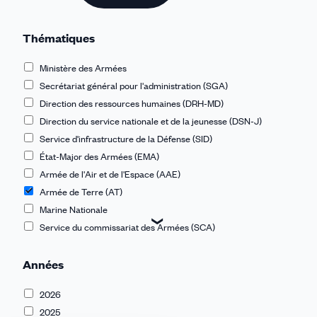
Thématiques
Ministère des Armées
Secrétariat général pour l'administration (SGA)
Direction des ressources humaines (DRH-MD)
Direction du service nationale et de la jeunesse (DSN-J)
Service d'infrastructure de la Défense (SID)
État-Major des Armées (EMA)
Armée de l'Air et de l'Espace (AAE)
Armée de Terre (AT)
Marine Nationale
Service du commissariat des Armées (SCA)
Service de l'énergie opérationnelle (SEO)
Années
Service industriel de l'Aéronautique (SIAé)
Service interarmées des munitions (SIMu)
2026
Service de santé des armées (SSA)
2025
Commissariat au numérique de défense (CND)