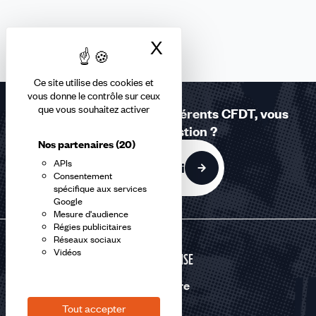
Direction générale de l'Armement (DGA)
Aucun résultat
Établissements publics à caractère administratifs (EPA)
X
Masquer le bandea
Action Sociale des Armées (SCN ASA)
Gendarmerie
Ce site utilise des cookies et
vous donne le contrôle sur ceux
que vous souhaitez activer
Réponses à la carte - Adhérents CFDT, vous
avez une question ?
Nos partenaires
(20)
APIs
C'est par ici
Consentement
spécifique aux services
Google
Mesure d'audience
Régies publicitaires
Réseaux sociaux
Vidéos
DÉFENSE
Nous suivre
Tout accepter