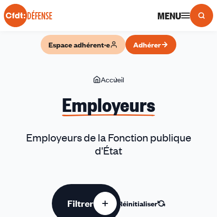
Panneau de gestion des cookies
MENU
DÉFENSE
Espace adhérent·e
Adhérer
Vous
Accueil
Employeurs
êtes
Employeurs
ici
Employeurs de la Fonction publique
d'État
Filtrer
Réinitialiser