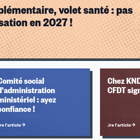
lémentaire, volet santé : pas
sation en 2027 !
Comité social
Chez KNDS
d'administration
CFDT sign
ministériel : ayez
confiance !
re l'article
Lire l'article