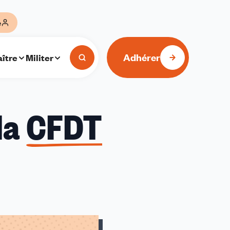
e
Adhérer
ître
Militer
la
CFDT