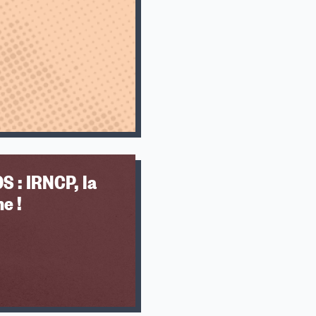
 : IRNCP, la
e !