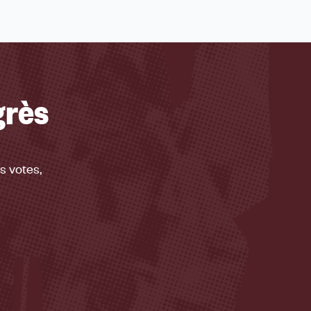
grès
s votes,