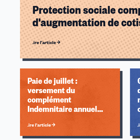
Protection sociale comp
d'augmentation de coti
Lire l'article
Paie de juillet :
versement du
complément
Indemnitaire annuel
(CIA)
Lire l'article
Li
Éléments