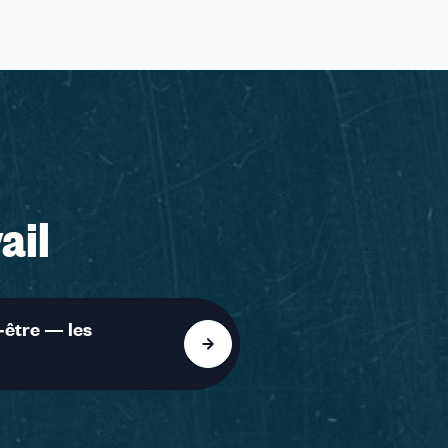
ail
‑être — les