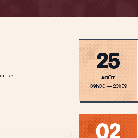
25
haines
AOÛT
09h00 — 23h59
02