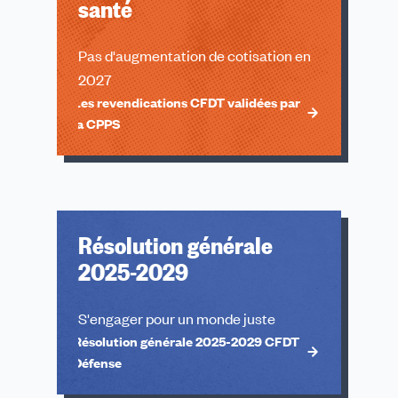
santé
Pas d'augmentation de cotisation en
2027
Les revendications CFDT validées par
la CPPS
Résolution générale
2025-2029
S'engager pour un monde juste
Résolution générale 2025-2029 CFDT
Défense