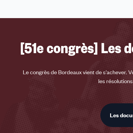
1,
2,
3,
4
sur
[51e congrès] Les 
4
accessibles
Le congrès de Bordeaux vient de s'achever. Vous
les résolutions
Les docu