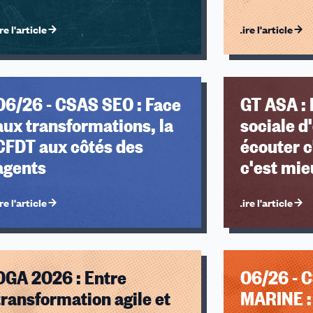
re l'article
Lire l'article
06/26 - CSAS SEO : Face
GT ASA : 
aux transformations, la
sociale d
CFDT aux côtés des
écouter c
agents
c'est mie
re l'article
Lire l'article
DGA 2026 : Entre
06/26 - 
transformation agile et
MARINE :