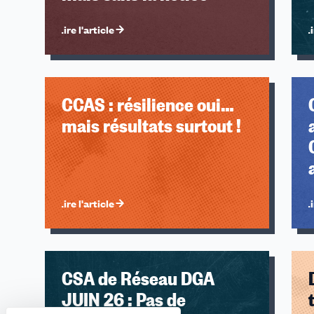
Lire l'article
Li
CCAS : résilience oui…
mais résultats surtout !
Lire l'article
Li
CSA de Réseau DGA
JUIN 26 : Pas de