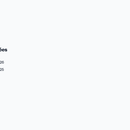
ées
26
25