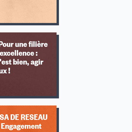
Pour une filière
'excellence :
'est bien, agir
ux !
CSA DE RESEAU
 Engagement