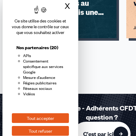
réorganisations au
X
Masquer le bandea
programme mais une
vision du DGA
Ce site utilise des cookies et
vous donne le contrôle sur ceux
Lire l'article
Li
TRANSFORMERS
que vous souhaitez activer
Nos partenaires
(20)
APIs
Consentement
spécifique aux services
Google
Mesure d'audience
Régies publicitaires
Réseaux sociaux
Vidéos
Réponses à la carte - Adhérents CFDT
question ?
Tout accepter
Tout refuser
C'est par ici