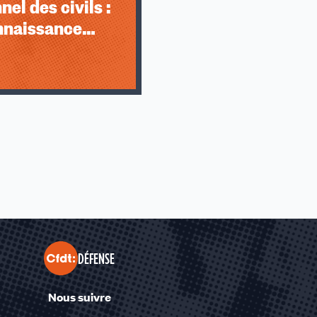
nel des civils :
nnaissance
sable
DÉFENSE
Nous suivre