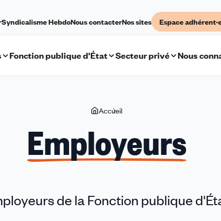
r
Syndicalisme Hebdo
Nous contacter
Nos sites
Espace adhérent·
s
Fonction publique d'État
Secteur privé
Nous conna
Vous
Accueil
Employeurs
êtes
Employeurs
ici
ployeurs de la Fonction publique d'Ét