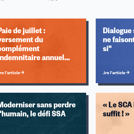
Paie de juillet :
Dialogue 
versement du
ne faiso
complément
si"
Indemnitaire annuel
(CIA)
re l'article
Lire l'article
Moderniser sans perdre
« Le SCA 
l'humain, le défi SSA
suffit ! »