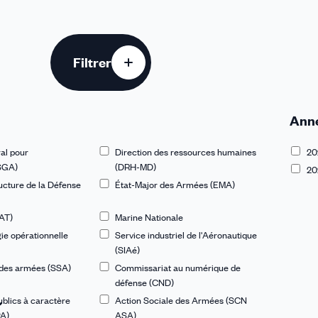
Filtrer
Ann
al pour
Direction des ressources humaines
20
(SGA)
(DRH-MD)
20
ructure de la Défense
État-Major des Armées (EMA)
AT)
Marine Nationale
gie opérationnelle
Service industriel de l'Aéronautique
(SIAé)
 des armées (SSA)
Commissariat au numérique de
défense (CND)
ublics à caractère
Action Sociale des Armées (SCN
PA)
ASA)