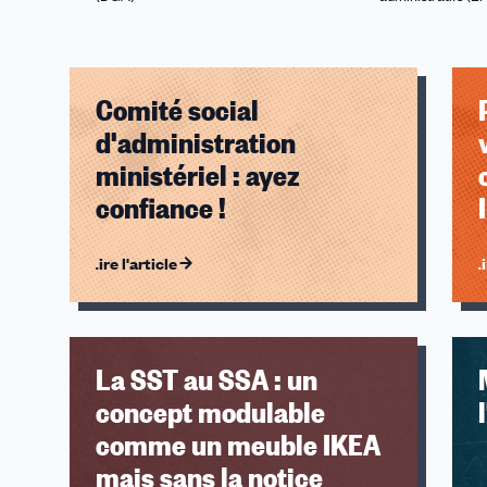
Gendarmerie
Comité social
d'administration
ministériel : ayez
confiance !
Lire l'article
Li
La SST au SSA : un
concept modulable
comme un meuble IKEA
mais sans la notice