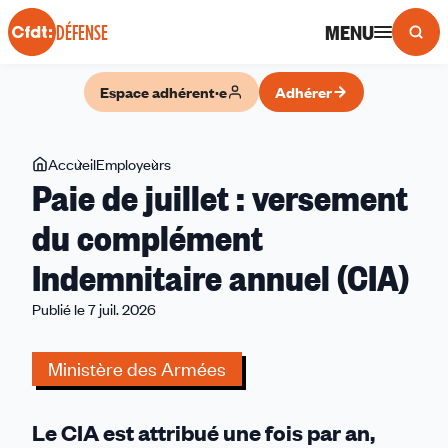
Panneau de gestion des cookies
MENU
DÉFENSE
Espace adhérent·e
Adhérer
Vous
Accueil
Employeurs
Paie
Paie de juillet : versement
êtes
de
ici
juillet
du complément
:
Indemnitaire annuel (CIA)
versement
du
Publié le 7 juil. 2026
complément
Indemnitaire
Ministère des Armées
annuel
(CIA)
Le CIA est attribué une fois par an,