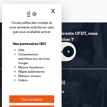
X
Masquer le bandea
Ce site utilise des cookies et
vous donne le contrôle sur ceux
que vous souhaitez activer
Réponses à la carte - Adhérents CFDT, vous
avez une question ?
Nos partenaires
(20)
APIs
C'est par ici
Consentement
spécifique aux services
Google
Mesure d'audience
Régies publicitaires
Réseaux sociaux
Vidéos
DÉFENSE
Nous suivre
Tout accepter