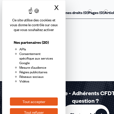
X
Masquer le bandea
Tous les résultats (
0
)
Fiches mes droits (
0
)
Pages (
0
)
Articl
Ce site utilise des cookies et
vous donne le contrôle sur ceux
que vous souhaitez activer
Aucun résultat
Nos partenaires
(20)
APIs
Consentement
spécifique aux services
Google
Mesure d'audience
Régies publicitaires
Réseaux sociaux
Vidéos
Réponses à la carte - Adhérents CFDT
question ?
Tout accepter
Tout refuser