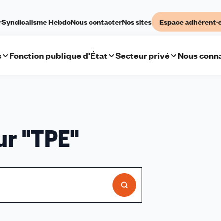
r
Syndicalisme Hebdo
Nous contacter
Nos sites
Espace adhérent·
s
Fonction publique d'État
Secteur privé
Nous conna
sultats
ur "
TPE
"
cherche