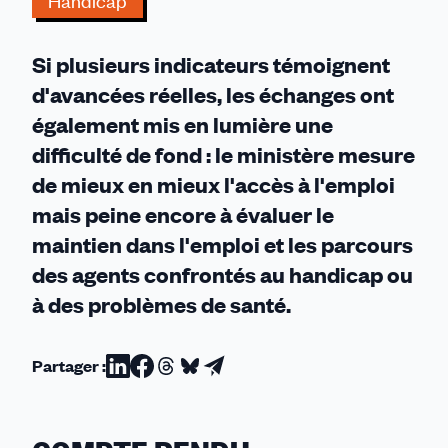
Handicap
encore
trop
Si plusieurs indicateurs témoignent
d'angles
morts
d'avancées réelles, les échanges ont
!
également mis en lumière une
difficulté de fond : le ministère mesure
de mieux en mieux l'accès à l'emploi
mais peine encore à évaluer le
maintien dans l'emploi et les parcours
des agents confrontés au handicap ou
à des problèmes de santé.
Partager :
Partager
Partager
Partager
Partager
Partager
sur
sur
sur
sur
par
Linkedin
Facebook
Threads
Bluesky
email