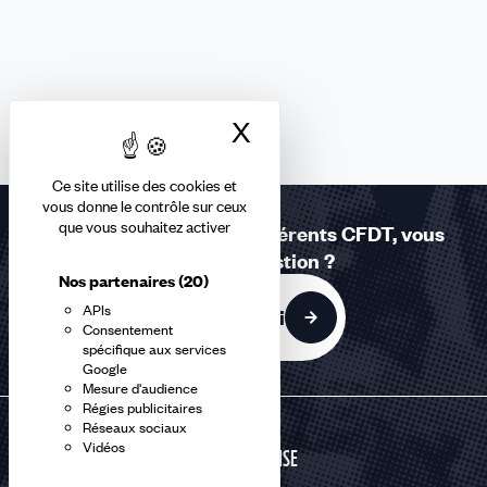
X
Masquer le bandea
Ce site utilise des cookies et
vous donne le contrôle sur ceux
que vous souhaitez activer
Réponses à la carte - Adhérents CFDT, vous
avez une question ?
Nos partenaires
(20)
APIs
C'est par ici
Consentement
spécifique aux services
Google
Mesure d'audience
Régies publicitaires
Réseaux sociaux
Vidéos
DÉFENSE