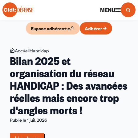
Panneau de gestion des cookies
MENU
DÉFENSE
Espace adhérent·e
Adhérer
Vous
Accueil
Handicap
Bilan
Bilan 2025 et
êtes
2025
ici
et
organisation du réseau
organisation
HANDICAP : Des avancées
du
réseau
réelles mais encore trop
HANDICAP
:
d'angles morts !
Des
Publié le 1 juil. 2026
avancées
réelles
mais