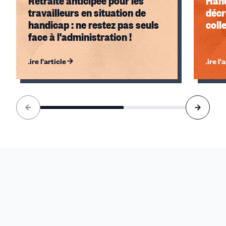
Retraite anticipée pour les
Hand
travailleurs en situation de
décr
handicap : ne restez pas seuls
coll
face à l'administration !
Lire l'article
Lire l'
Élément
1
sur
2
accessible