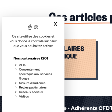
Ces articles
X
Masquer le bandea
Ce site utilise des cookies et
vous donne le contrôle sur ceux
que vous souhaitez activer
GRILLES DE SALAIRES
FILIERE TECHNIQUE
Nos partenaires
(20)
APIs
Lire l'article
Consentement
spécifique aux services
Google
Élément
Mesure d'audience
1
Régies publicitaires
Réseaux sociaux
sur
Vidéos
1
accessible
Réponses à la carte - Adhérents CFDT