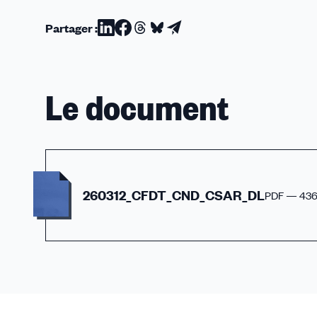
Partager :
Partager
Partager
Partager
Partager
Partager
sur
sur
sur
sur
par
Linkedin
Facebook
Threads
Bluesky
email
Le document
260312_CFDT_CND_CSAR_DL
PDF — 43