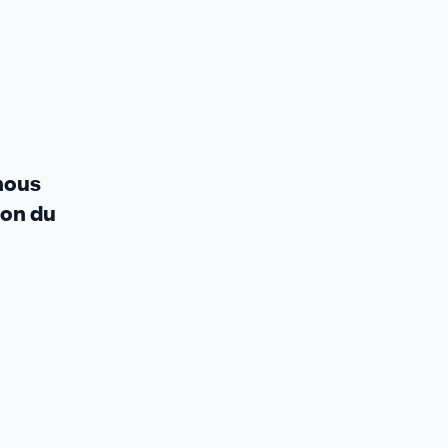
 nous
ion du