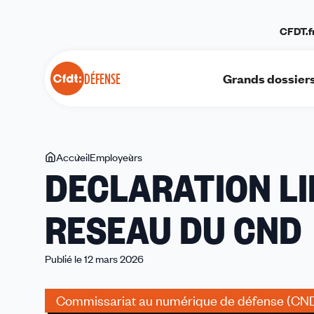
Panneau de gestion des cookies
CFDT.f
Grands dossier
DÉFENSE
Vous
Accueil
Employeurs
DECLARATION
DECLARATION LI
êtes
LIMINAIRE
ici
DU
RESEAU DU CND
CSA
RESEAU
DU
Publié le 12 mars 2026
CND
Commissariat au numérique de défense (CN