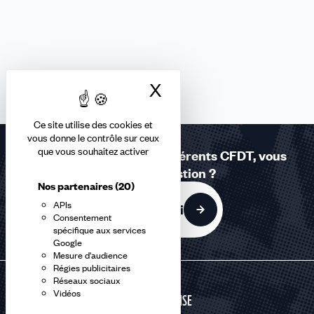
X
Masquer le bandea
Ce site utilise des cookies et
vous donne le contrôle sur ceux
que vous souhaitez activer
Réponses à la carte - Adhérents CFDT, vous
avez une question ?
Nos partenaires
(20)
APIs
C'est par ici
Consentement
spécifique aux services
Google
Mesure d'audience
Régies publicitaires
Réseaux sociaux
Vidéos
DÉFENSE