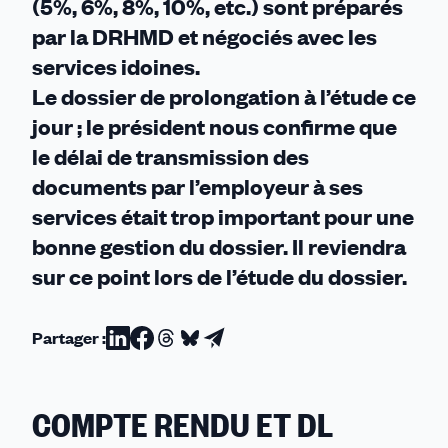
(5%, 6%, 8%, 10%, etc.) sont préparés
par la DRHMD et négociés avec les
services idoines.
Le dossier de prolongation à l’étude ce
jour ; le président nous confirme que
le délai de transmission des
documents par l’employeur à ses
services était trop important pour une
bonne gestion du dossier. Il reviendra
sur ce point lors de l’étude du dossier.
Partager :
Partager
Partager
Partager
Partager
Partager
sur
sur
sur
sur
par
Linkedin
Facebook
Threads
Bluesky
email
COMPTE RENDU ET DL