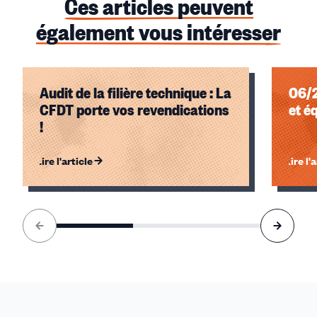
Ces articles peuvent
également vous intéresser
Audit de la filière technique : La
06/2
CFDT porte vos revendications
et é
!
Lire l'article
Lire l'
Élément
1
sur
3