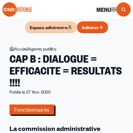
Panneau de gestion des cookies
MENU
DÉFENSE
Espace adhérent·e
Adhérer
Vous
Accueil
Agents publics
CAP
CAP B : DIALOGUE =
êtes
B
ici
:
EFFICACITE = RESULTATS
DIALOGUE
!!!!
=
EFFICACITE
Publié le 27 févr. 2025
=
RESULTATS
Fonctionnaires
!!!!
La commission administrative