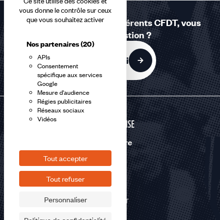
Ce site utilise des cookies et
vous donne le contrôle sur ceux
que vous souhaitez activer
Réponses à la carte - Adhérents CFDT, vous
avez une question ?
Nos partenaires
(20)
APIs
C'est par ici
Consentement
spécifique aux services
Google
Mesure d'audience
Régies publicitaires
Réseaux sociaux
Vidéos
DÉFENSE
Nous suivre
Tout accepter
Tout refuser
Personnaliser
©2026 CFDT
Plan du site