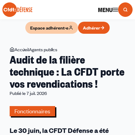
Panneau de gestion des cookies
MENU
DÉFENSE
Espace adhérent·e
Adhérer
Vous
Accueil
Agents publics
Audit
Audit de la filière
êtes
de
ici
la
technique : La CFDT porte
filière
vos revendications !
technique
:
Publié le 7 juil. 2026
La
CFDT
Fonctionnaires
porte
vos
revendications
Le 30 juin, la CFDT Défense a été
!