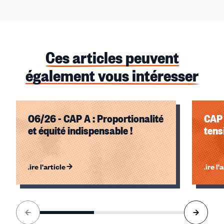
Ces articles peuvent
également vous intéresser
06/26 - CAP A : Proportionalité
CAP 
et équité indispensable !
tens
Lire l'article
Lire l'