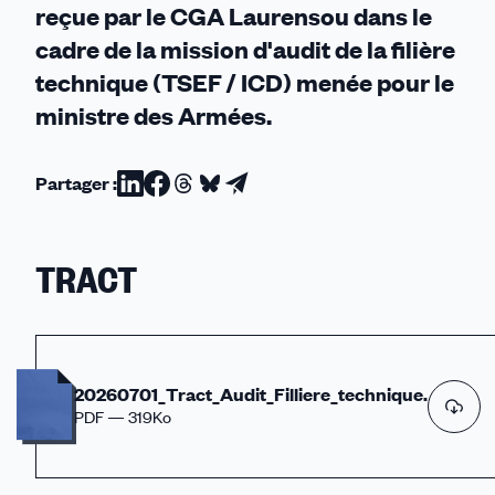
reçue par le CGA Laurensou dans le
cadre de la mission d'audit de la filière
technique (TSEF / ICD) menée pour le
ministre des Armées.
Partager :
Partager
Partager
Partager
Partager
Partager
sur
sur
sur
sur
par
Linkedin
Facebook
Threads
Bluesky
email
TRACT
20260701_Tract_Audit_Filliere_technique.
PDF — 319Ko