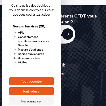
accessible
Ce site utilise des cookies et
vous donne le contrôle sur ceux
que vous souhaitez activer
Réponses à la carte - Adhérents CFDT, vous
avez une question ?
Nos partenaires
(20)
APIs
C'est par ici
Consentement
spécifique aux services
Google
Mesure d'audience
Régies publicitaires
Réseaux sociaux
Vidéos
DÉFENSE
Nous suivre
Tout accepter
Tout refuser
Personnaliser
©2026 CFDT