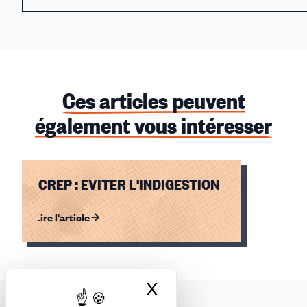
Ces articles peuvent
également vous intéresser
CREP : EVITER L'INDIGESTION
Lire l'article
Élément
1
sur
X
Masquer le bandea
1