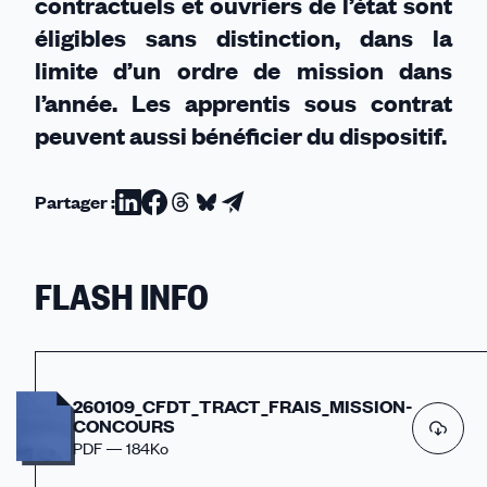
contractuels et ouvriers de l’état sont
éligibles sans distinction, dans la
limite d’un ordre de mission dans
l’année. Les apprentis sous contrat
peuvent aussi bénéficier du dispositif.
Partager :
Partager
Partager
Partager
Partager
Partager
sur
sur
sur
sur
par
Linkedin
Facebook
Threads
Bluesky
email
FLASH INFO
260109_CFDT_TRACT_FRAIS_MISSION-
CONCOURS
PDF — 184Ko