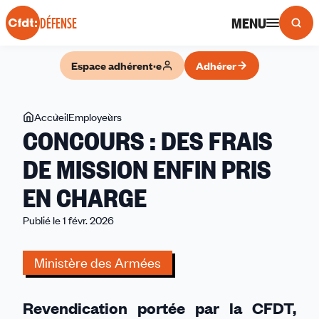
Panneau de gestion des cookies
MENU
DÉFENSE
Espace adhérent·e
Adhérer
Vous
Accueil
Employeurs
CONCOURS
CONCOURS : DES FRAIS
êtes
:
ici
DES
DE MISSION ENFIN PRIS
FRAIS
EN CHARGE
DE
MISSION
Publié le 1 févr. 2026
ENFIN
PRIS
Ministère des Armées
EN
CHARGE
Revendication portée par la CFDT,