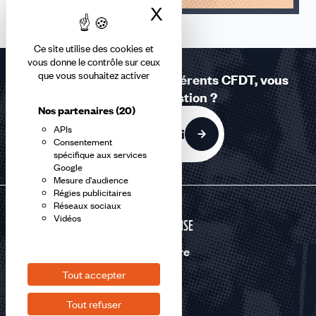
X
Masquer le bandea
Ce site utilise des cookies et
vous donne le contrôle sur ceux
que vous souhaitez activer
Réponses à la carte - Adhérents CFDT, vous
avez une question ?
Nos partenaires
(20)
APIs
C'est par ici
Consentement
spécifique aux services
Google
Mesure d'audience
Régies publicitaires
Réseaux sociaux
Vidéos
DÉFENSE
Nous suivre
Tout accepter
Tout refuser