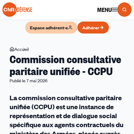
Panneau de gestion des cookies
MENU
DÉFENSE
Espace adhérent·e
Adhérer
Vous
Accueil
Commission
Commission consultative
êtes
consultative
ici
paritaire
paritaire unifiée - CCPU
unifiée
Publié le 7 mai 2026
-
CCPU
La commission consultative paritaire
unifiée (CCPU) est une instance de
représentation et de dialogue social
spécifique aux agents contractuels du
ministère des Armées, placée auprès