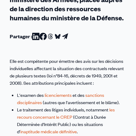
de la direction des ressources
humaines du ministère de la Défense.
Partager :
Partager
Partager
Partager
Partager
Partager
sur
sur
sur
sur
par
Linkedin
Facebook
Threads
Bluesky
email
Elle est compétente pour émettre des avis sur les décisions
individuelles affectant la situation des contractuels relevant
de plusieurs textes (loi n°84-16, décrets de 1949, 2001 et
2008). Ses attributions principales incluent :
L'examen des
licenciements
et des
sanctions
disciplinaires
(autres que l'avertissement et le blâme).
Le traitement des litiges individuels, notamment
les
recours concernant le CREP
(Contrat à Durée
Déterminée d'Intérêt Public) ou les situations
d'
inaptitude médicale définitive
.