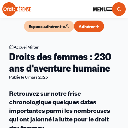
Panneau de gestion des cookies
MENU
DÉFENSE
Espace adhérent·e
Adhérer
Vous
Accueil
Militer
Droits
Droits des femmes : 230
êtes
des
ici
femmes
ans d'aventure humaine
:
Publié le 8 mars 2025
230
ans
d'aventure
Retrouvez sur notre frise
humaine
chronologique quelques dates
importantes parmi les nombreuses
qui ont jalonné la lutte pour le droit
des femmes.