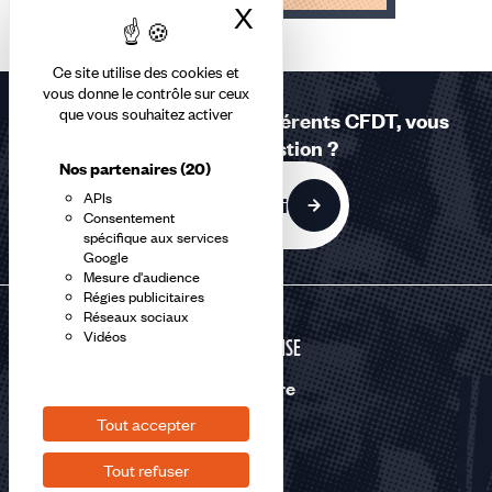
X
Masquer le bandea
Élément
1
Ce site utilise des cookies et
sur
vous donne le contrôle sur ceux
1
que vous souhaitez activer
Réponses à la carte - Adhérents CFDT, vous
accessible
avez une question ?
Nos partenaires
(20)
APIs
C'est par ici
Consentement
spécifique aux services
Google
Mesure d'audience
Régies publicitaires
Réseaux sociaux
Vidéos
DÉFENSE
Nous suivre
Tout accepter
Tout refuser